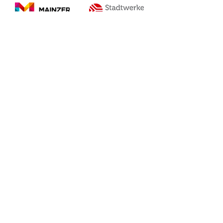
Sie möchten mehr erfahren?
start
auditmanagement
audimex AGILE